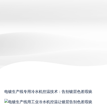
电镀生产线专用冷水机控温技术：告别镀层色差瑕疵