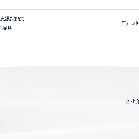
动态跟踪能力
返
率品质
企业