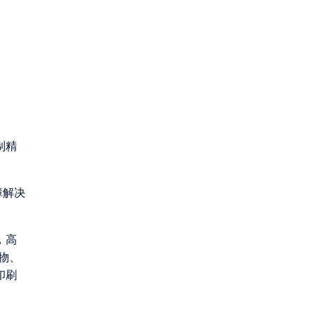
制精
障解决
，高
物、
印刷