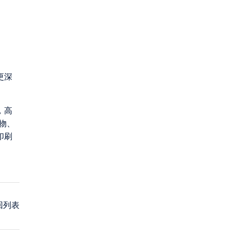
更深
，高
物、
印刷
回列表