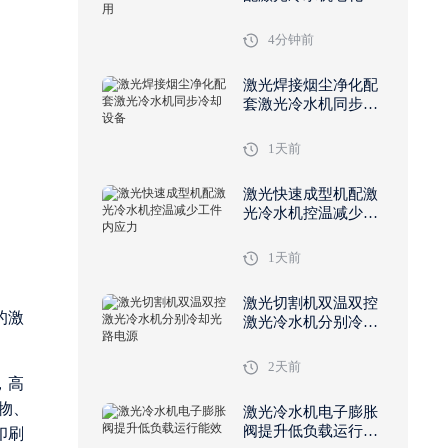
试用
4分钟前
激光焊接烟尘净化配
套激光冷水机同步冷
却设备
1天前
激光快速成型机配激
光冷水机控温减少工
件内应力
1天前
激光切割机双温双控
的激
激光冷水机分别冷却
光路电源
2天前
，高
物、
激光冷水机电子膨胀
阀提升低负载运行能
印刷