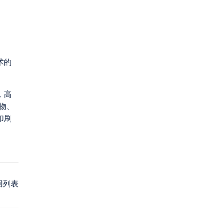
术的
，高
物、
印刷
回列表