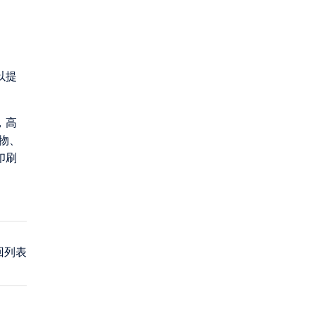
以提
，高
物、
印刷
回列表