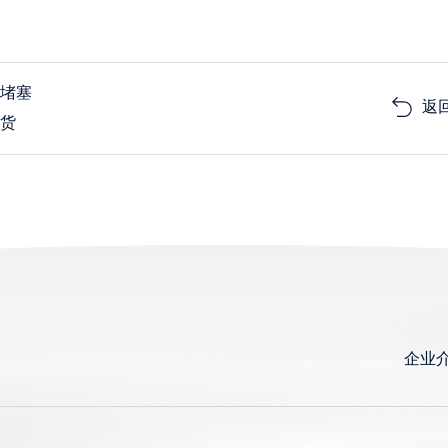
路堵塞
返
发货
企业