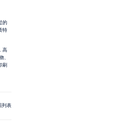
过的
质特
，高
物、
印刷
回列表