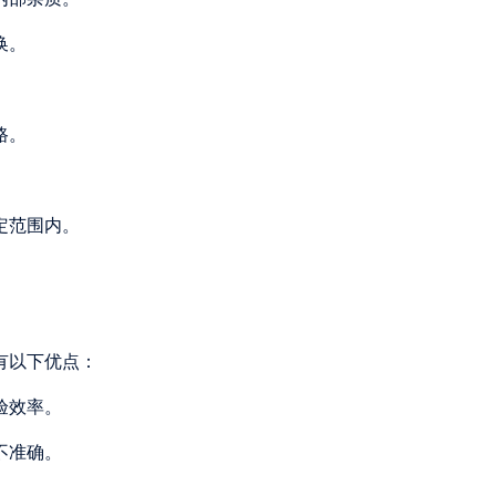
换。
路。
定范围内。
有以下优点：
验效率。
不准确。