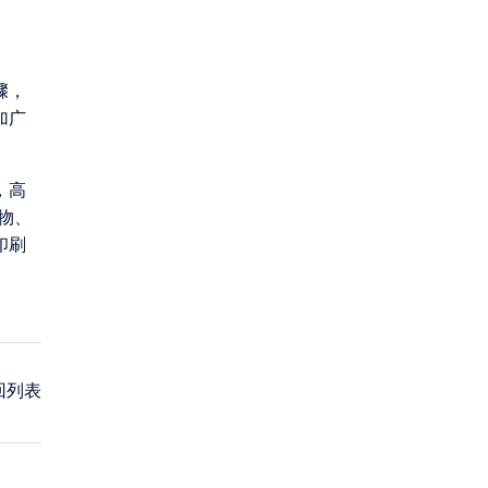
骤，
加广
，高
物、
印刷
回列表