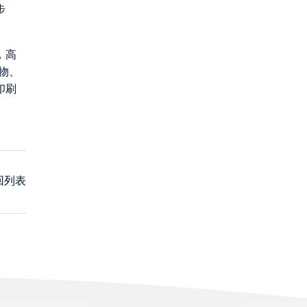
步
，高
物、
印刷
回列表