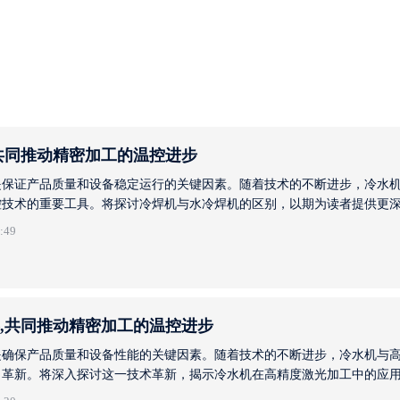
共同推动精密加工的温控进步
是保证产品质量和设备稳定运行的关键因素。随着技术的不断进步，冷水
控技术的重要工具。将探讨冷焊机与水冷焊机的区别，以期为读者提供更
结合1. 工作原理冷焊机通过高速旋转的电极与工件接触，利用电流产生的
:49
要求较高，因为温度的波动会直接影响焊接质量。2. 优点- 稳定性高：
,共同推动精密加工的温控进步
是确保产品质量和设备性能的关键因素。随着技术的不断进步，冷水机与
了革新。将深入探讨这一技术革新，揭示冷水机在高精度激光加工中的应
步骤。 冷水机应用原理1. 水循环冷却系统 冷水机通过水循环系统，将热