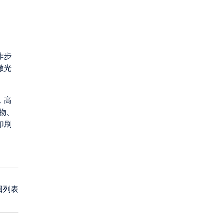
作步
激光
，高
物、
印刷
回列表