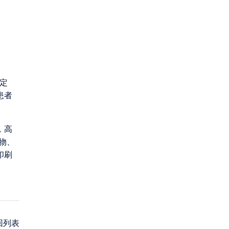
定
患者
，高
物、
印刷
回列表