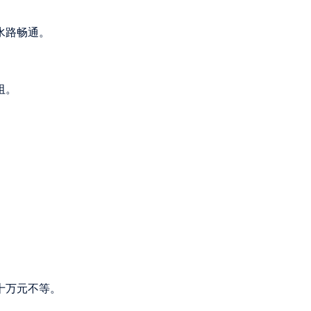
水路畅通。
阻。
十万元不等。