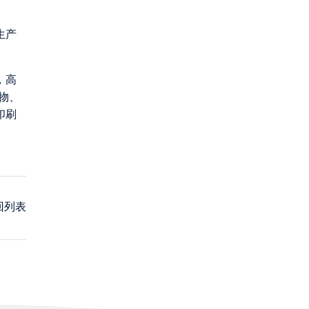
生产
，高
物、
印刷
回列表